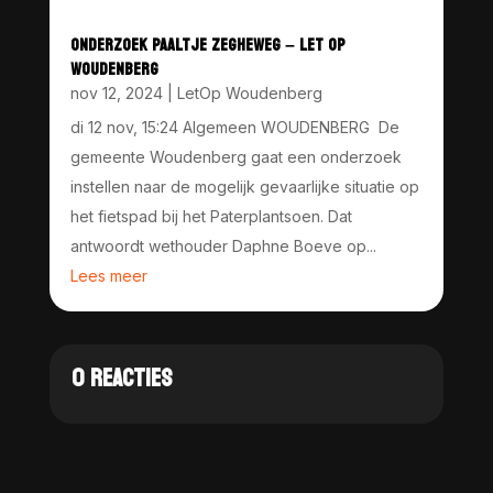
ONDERZOEK PAALTJE ZEGHEWEG – LET OP
WOUDENBERG
nov 12, 2024
|
LetOp Woudenberg
di 12 nov, 15:24 Algemeen WOUDENBERG De
gemeente Woudenberg gaat een onderzoek
instellen naar de mogelijk gevaarlijke situatie op
het fietspad bij het Paterplantsoen. Dat
antwoordt wethouder Daphne Boeve op...
Lees meer
0 REACTIES