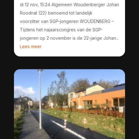
di 12 nov, 15:24 Algemeen Woudenberger Johan
Roodnat (22) benoemd tot landelijk
voorzitter van SGP-jongeren WOUDENBERG –
Tijdens het najaarscongres van de SGP-
jongeren op 2 november is de 22-jarige Johan...
Lees meer