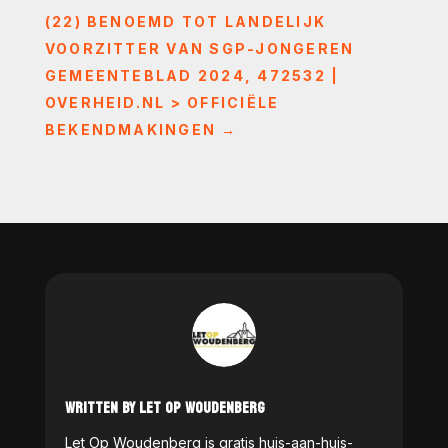
(22) BENOEMD TOT LANDELIJK
VOORZITTER VAN SGP-JONGEREN
GEMEENTEBLAD 2024, 472532 |
OVERHEID.NL > OFFICIËLE
BEKENDMAKINGEN
→
WRITTEN BY LET OP WOUDENBERG
Let Op Woudenberg is gratis huis-aan-huis-