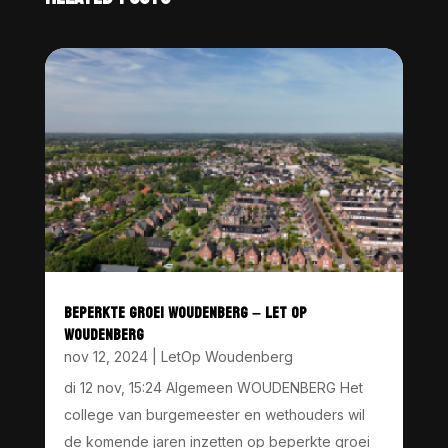
BEPERKTE GROEI WOUDENBERG – LET OP
WOUDENBERG
nov 12, 2024
|
LetOp Woudenberg
di 12 nov, 15:24 Algemeen WOUDENBERG Het
college van burgemeester en wethouders wil
de komende jaren inzetten op beperkte groei