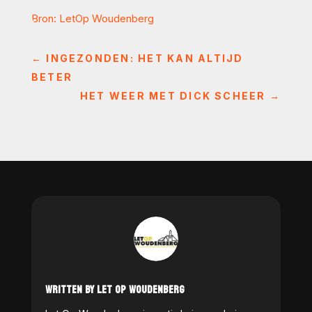
Bron: LetOp Woudenberg
←
INGEZONDEN: HET KAN ALTIJD
BETER
HET WEER MET DICK SCHEER
→
WRITTEN BY LET OP WOUDENBERG