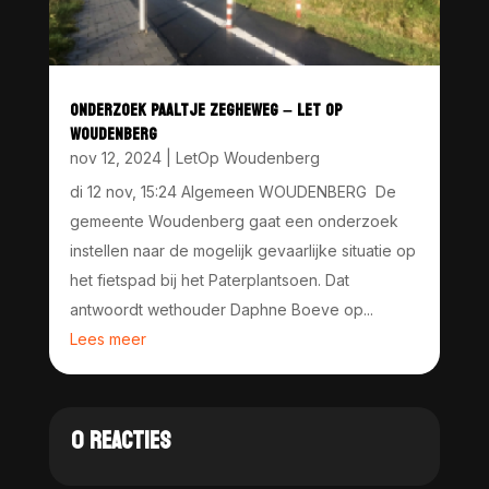
ONDERZOEK PAALTJE ZEGHEWEG – LET OP
WOUDENBERG
nov 12, 2024
|
LetOp Woudenberg
di 12 nov, 15:24 Algemeen WOUDENBERG De
gemeente Woudenberg gaat een onderzoek
instellen naar de mogelijk gevaarlijke situatie op
het fietspad bij het Paterplantsoen. Dat
antwoordt wethouder Daphne Boeve op...
Lees meer
0 REACTIES