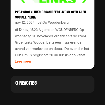
PVDA-GROENLINKS ORGANISEERT AVOND OVER AI EN
SOCIALE MEDIA
nov 12, 2024
|
LetOp Woudenberg
di 12 nov, 15:23 Algemeen WOUDENBERG Op
woensdag 20 november organiseert de PvdA-
GroenLinks Woudenberg een inspirerende
avond van workshop en debat. De avond in het
Cultuurhuis begint om 20.00 uur (inloop vanaf...
Lees meer
0 REACTIES