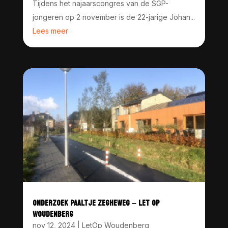
Tijdens het najaarscongres van de SGP-
jongeren op 2 november is de 22-jarige Johan...
Lees meer
ONDERZOEK PAALTJE ZEGHEWEG – LET OP
WOUDENBERG
nov 12, 2024
|
LetOp Woudenberg