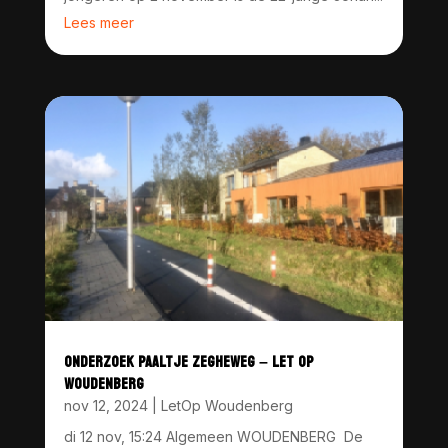
Lees meer
ONDERZOEK PAALTJE ZEGHEWEG – LET OP
WOUDENBERG
nov 12, 2024
|
LetOp Woudenberg
di 12 nov, 15:24 Algemeen WOUDENBERG De