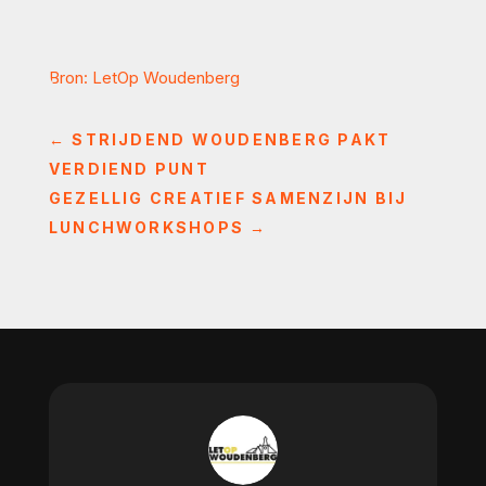
Bron: LetOp Woudenberg
←
STRIJDEND WOUDENBERG PAKT
VERDIEND PUNT
GEZELLIG CREATIEF SAMENZIJN BIJ
LUNCHWORKSHOPS
→