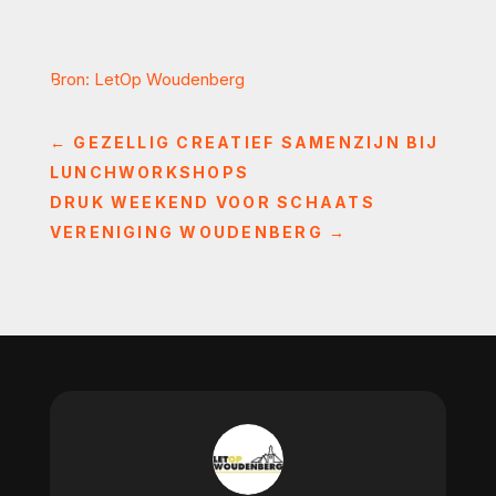
Bron: LetOp Woudenberg
←
GEZELLIG CREATIEF SAMENZIJN BIJ
LUNCHWORKSHOPS
DRUK WEEKEND VOOR SCHAATS
VERENIGING WOUDENBERG
→