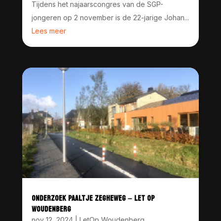
Tijdens het najaarscongres van de SGP-
jongeren op 2 november is de 22-jarige Johan...
Lees meer
ONDERZOEK PAALTJE ZEGHEWEG – LET OP
WOUDENBERG
nov 12, 2024
|
LetOp Woudenberg