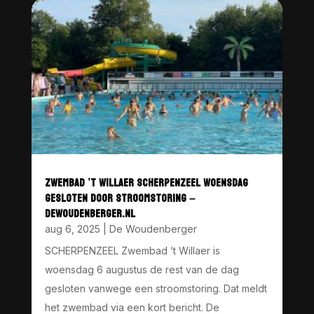
ZWEMBAD ’T WILLAER SCHERPENZEEL WOENSDAG
GESLOTEN DOOR STROOMSTORING –
DEWOUDENBERGER.NL
aug 6, 2025
|
De Woudenberger
SCHERPENZEEL Zwembad ’t Willaer is
woensdag 6 augustus de rest van de dag
gesloten vanwege een stroomstoring. Dat meldt
het zwembad via een kort bericht. De