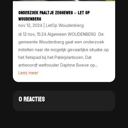
ONDERZOEK PAALTJE ZEGHEWEG – LET OP
WOUDENBERG
nov 12, 2024
|
LetOp Woudenberg
di 12 nov, 15:24 Algemeen WOUDENBERG De
gemeente Woudenberg gaat een onderzoek
instellen naar de mogelijk gevaarlijke situatie op
het fietspad bij het Paterplantsoen. Dat
antwoordt wethouder Daphne Boeve op...
Lees meer
0 REACTIES