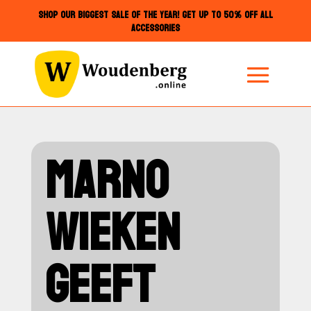
SHOP OUR BIGGEST SALE OF THE YEAR! GET UP TO 50% OFF ALL
ACCESSORIES
MARNO
WIEKEN
GEEFT