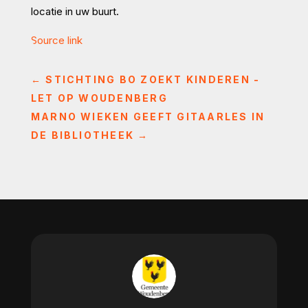
locatie in uw buurt.
Source link
←
STICHTING BO ZOEKT KINDEREN -
LET OP WOUDENBERG
MARNO WIEKEN GEEFT GITAARLES IN
DE BIBLIOTHEEK
→