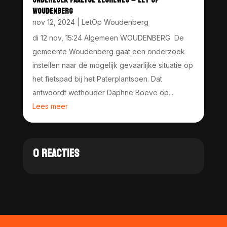
WOUDENBERG
nov 12, 2024
|
LetOp Woudenberg
di 12 nov, 15:24 Algemeen WOUDENBERG De
gemeente Woudenberg gaat een onderzoek
instellen naar de mogelijk gevaarlijke situatie op
het fietspad bij het Paterplantsoen. Dat
antwoordt wethouder Daphne Boeve op...
Lees meer
0 REACTIES