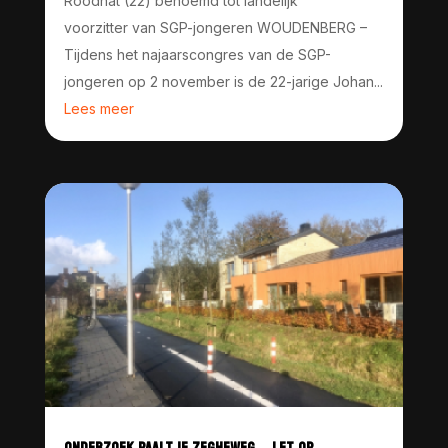
Roodnat (22) benoemd tot landelijk
voorzitter van SGP-jongeren WOUDENBERG –
Tijdens het najaarscongres van de SGP-
jongeren op 2 november is de 22-jarige Johan...
Lees meer
ONDERZOEK PAALTJE ZEGHEWEG – LET OP