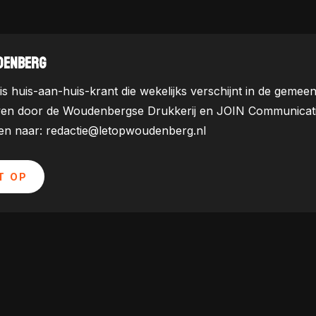
DENBERG
is huis-aan-huis-krant die wekelijks verschijnt in de ge
ven door de Woudenbergse Drukkerij en JOIN Communicatie. 
uren naar: redactie@letopwoudenberg.nl
T OP