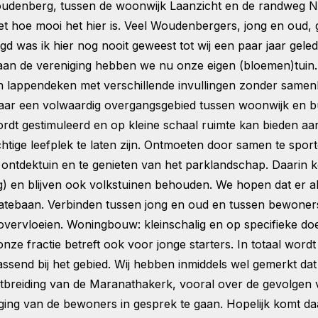
oudenberg, tussen de woonwijk Laanzicht en de randweg N224
weet hoe mooi het hier is. Veel Woudenbergers, jong en oud,
gd was ik hier nog nooit geweest tot wij een paar jaar ge
ag aan de vereniging hebben we nu onze eigen (bloemen)tui
en lappendeken met verschillende invullingen zonder samen
aar een volwaardig overgangsgebied tussen woonwijk en b
rdt gestimuleerd en op kleine schaal ruimte kan bieden a
ige leefplek te laten zijn. Ontmoeten door samen te sporte
e ontdektuin en te genieten van het parklandschap. Daarin
) en blijven ook volkstuinen behouden. We hopen dat er al 
katebaan. Verbinden tussen jong en oud en tussen bewoner
r overvloeien. Woningbouw: kleinschalig en op specifieke do
ze fractie betreft ook voor jonge starters. In totaal wor
ssend bij het gebied. Wij hebben inmiddels wel gemerkt d
 uitbreiding van de Maranathakerk, vooral over de gevolge
ing van de bewoners in gesprek te gaan. Hopelijk komt daa