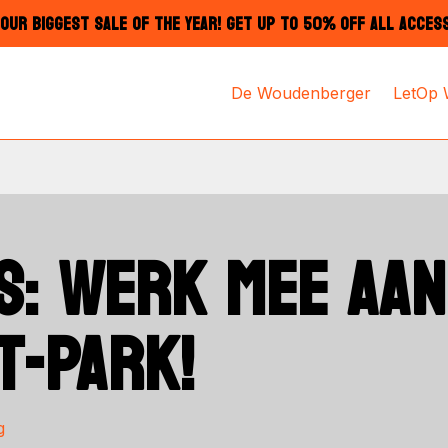
OUR BIGGEST SALE OF THE YEAR! GET UP TO 50% OFF ALL ACCES
De Woudenberger
LetOp
S: WERK MEE AAN
T-PARK!
g