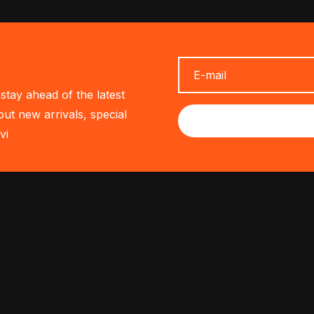
stay ahead of the latest
out new arrivals, special
vi