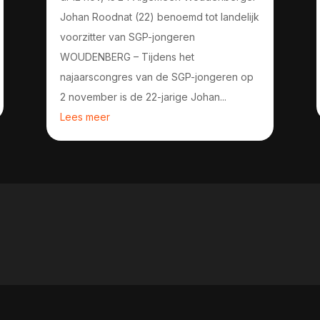
Johan Roodnat (22) benoemd tot landelijk
voorzitter van SGP-jongeren
WOUDENBERG – Tijdens het
najaarscongres van de SGP-jongeren op
2 november is de 22-jarige Johan...
Lees meer