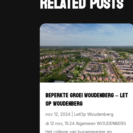
RELATED POSTS
BEPERKTE GROEI WOUDENBERG – LET
OP WOUDENBERG
nov 12, 2024
|
LetOp Woudenberg
di 12 nov, 15:24 Algemeen WOUDENBERG
Het college van burgemeester en