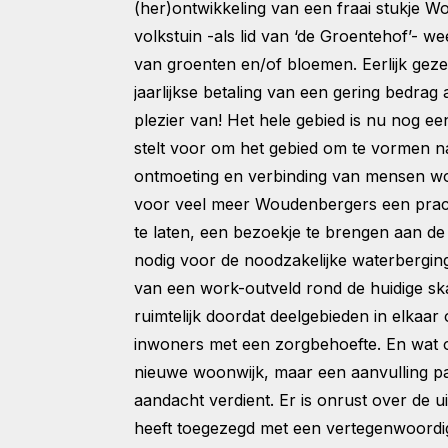
(her)ontwikkeling van een fraai stukje W
volkstuin -als lid van ‘de Groentehof’- 
van groenten en/of bloemen. Eerlijk geze
jaarlijkse betaling van een gering bedr
plezier van! Het hele gebied is nu nog e
stelt voor om het gebied om te vormen n
ontmoeting en verbinding van mensen wo
voor veel meer Woudenbergers een pracht
te laten, een bezoekje te brengen aan d
nodig voor de noodzakelijke waterberging
van een work-outveld rond de huidige s
ruimtelijk doordat deelgebieden in elkaa
inwoners met een zorgbehoefte. En wat on
nieuwe woonwijk, maar een aanvulling pa
aandacht verdient. Er is onrust over de
heeft toegezegd met een vertegenwoordig