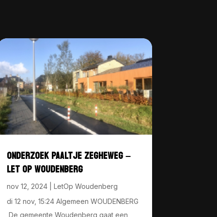
ONDERZOEK PAALTJE ZEGHEWEG –
LET OP WOUDENBERG
nov 12, 2024
|
LetOp Woudenberg
di 12 nov, 15:24 Algemeen WOUDENBERG
De gemeente Woudenberg gaat een