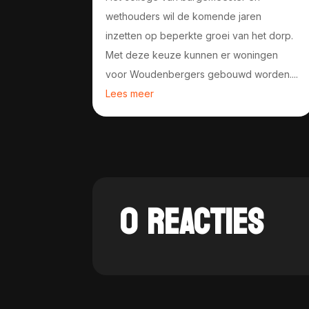
wethouders wil de komende jaren
inzetten op beperkte groei van het dorp.
Met deze keuze kunnen er woningen
voor Woudenbergers gebouwd worden....
Lees meer
0 REACTIES