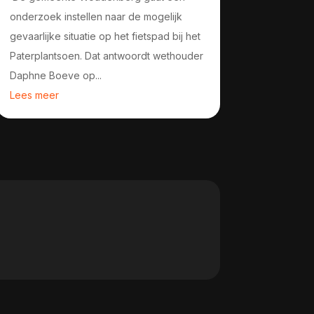
onderzoek instellen naar de mogelijk
gevaarlijke situatie op het fietspad bij het
Paterplantsoen. Dat antwoordt wethouder
Daphne Boeve op...
Lees meer