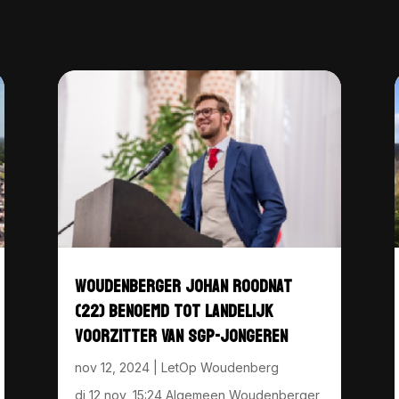
WOUDENBERGER JOHAN ROODNAT
(22) BENOEMD TOT LANDELIJK
VOORZITTER VAN SGP-JONGEREN
nov 12, 2024
|
LetOp Woudenberg
di 12 nov, 15:24 Algemeen Woudenberger