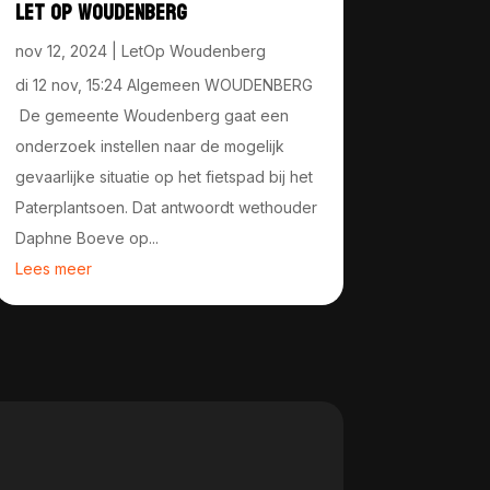
LET OP WOUDENBERG
nov 12, 2024
|
LetOp Woudenberg
di 12 nov, 15:24 Algemeen WOUDENBERG
De gemeente Woudenberg gaat een
onderzoek instellen naar de mogelijk
gevaarlijke situatie op het fietspad bij het
Paterplantsoen. Dat antwoordt wethouder
Daphne Boeve op...
Lees meer