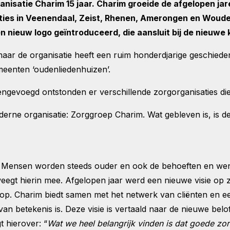
satie Charim 15 jaar. Charim groeide de afgelopen jaren
ties in Veenendaal, Zeist, Rhenen, Amerongen en Wouden
en nieuw logo geïntroduceerd, die aansluit bij de nieuwe
maar de organisatie heeft een ruim honderdjarige geschieden
emeenten ‘oudenliedenhuizen’.
gevoegd ontstonden er verschillende zorgorganisaties die
derne organisatie: Zorggroep Charim. Wat gebleven is, is d
d. Mensen worden steeds ouder en ook de behoeften en wen
weegt hierin mee. Afgelopen jaar werd een nieuwe visie op 
op. Charim biedt samen met het netwerk van cliënten en een
 van betekenis is. Deze visie is vertaald naar de nieuwe belo
 hierover: “
Wat we heel belangrijk vinden is dat goede zo