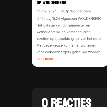
OP WOUDENBERG
nov 12, 2024
|
LetOp Woudenberg
di 12 nov, 15:24 Algemeen WOUDENBERG
Het college van burgemeester en
wethouders wil de komende jaren
inzetten op beperkte groei van het dorp.
Met deze keuze kunnen er woningen
voor Woudenbergers gebouwd worden....
Lees meer
0 REACTIES