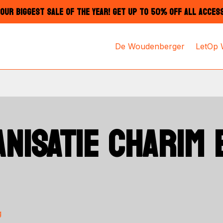
OUR BIGGEST SALE OF THE YEAR! GET UP TO 50% OFF ALL ACCES
De Woudenberger
LetOp
NISATIE CHARIM 
g