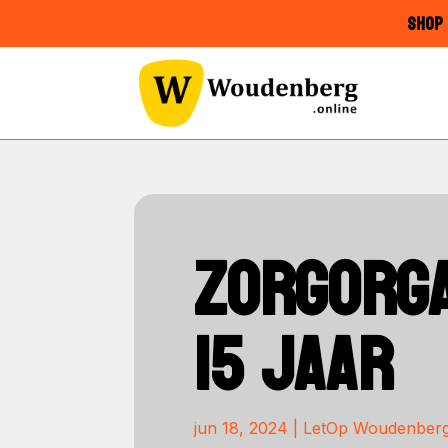
SHOP 
ZORGORGA
15 JAAR
jun 18, 2024
|
LetOp Woudenber