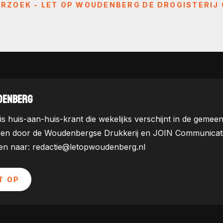
RZOEK - LET OP WOUDENBERG
DE DROGISTERIJ
DENBERG
is huis-aan-huis-krant die wekelijks verschijnt in de ge
ven door de Woudenbergse Drukkerij en JOIN Communicatie. 
uren naar: redactie@letopwoudenberg.nl
T OP