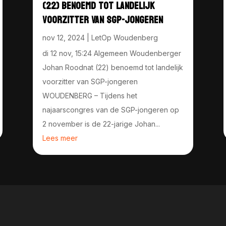
(22) BENOEMD TOT LANDELIJK
VOORZITTER VAN SGP-JONGEREN
nov 12, 2024
|
LetOp Woudenberg
di 12 nov, 15:24 Algemeen Woudenberger
Johan Roodnat (22) benoemd tot landelijk
voorzitter van SGP-jongeren
WOUDENBERG – Tijdens het
najaarscongres van de SGP-jongeren op
2 november is de 22-jarige Johan...
Lees meer