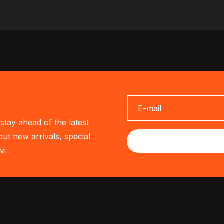
stay ahead of the latest
out new arrivals, special
vi