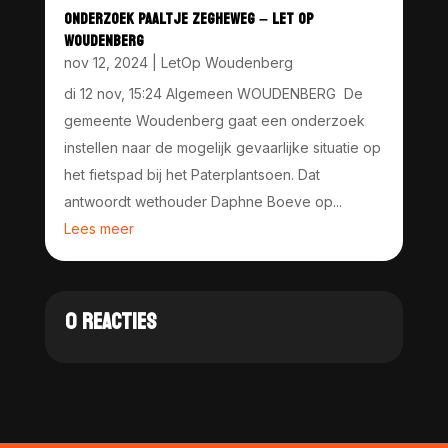
ONDERZOEK PAALTJE ZEGHEWEG – LET OP
WOUDENBERG
nov 12, 2024
|
LetOp Woudenberg
di 12 nov, 15:24 Algemeen WOUDENBERG De
gemeente Woudenberg gaat een onderzoek
instellen naar de mogelijk gevaarlijke situatie op
het fietspad bij het Paterplantsoen. Dat
antwoordt wethouder Daphne Boeve op...
Lees meer
0 REACTIES