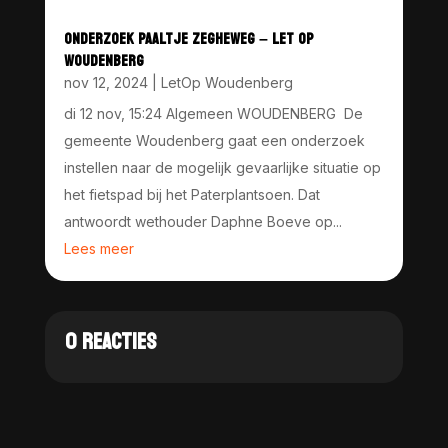
ONDERZOEK PAALTJE ZEGHEWEG – LET OP
WOUDENBERG
nov 12, 2024
|
LetOp Woudenberg
di 12 nov, 15:24 Algemeen WOUDENBERG De
gemeente Woudenberg gaat een onderzoek
instellen naar de mogelijk gevaarlijke situatie op
het fietspad bij het Paterplantsoen. Dat
antwoordt wethouder Daphne Boeve op...
Lees meer
0 REACTIES