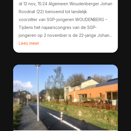
di 12 nov, 15:24 Algemeen Woudenberger Johan
Roodnat (22) benoemd tot landelijk
voorzitter van SGP-jongeren WOUDENBERG –
Tijdens het najaarscongres van de SGP-
jongeren op 2 november is de 22-jarige Johan...
Lees meer