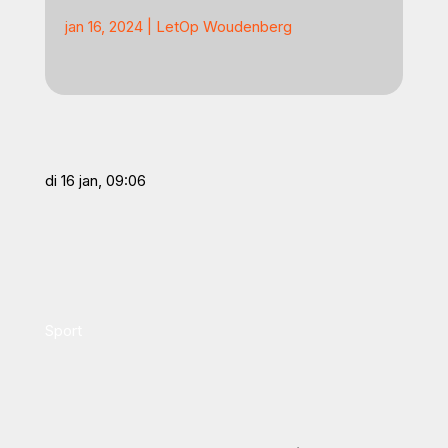
jan 16, 2024
|
LetOp Woudenberg
di 16 jan, 09:06
Sport