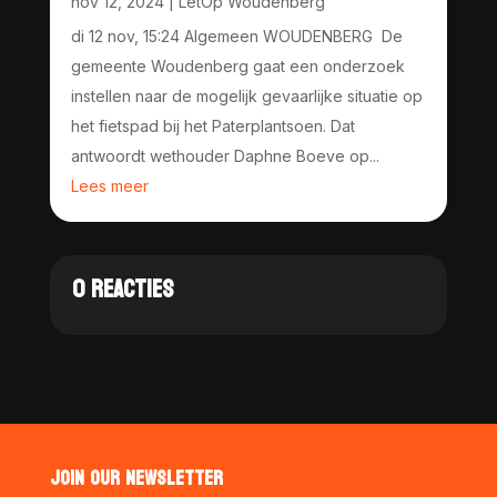
nov 12, 2024
|
LetOp Woudenberg
di 12 nov, 15:24 Algemeen WOUDENBERG De
gemeente Woudenberg gaat een onderzoek
instellen naar de mogelijk gevaarlijke situatie op
het fietspad bij het Paterplantsoen. Dat
antwoordt wethouder Daphne Boeve op...
Lees meer
0 REACTIES
JOIN OUR NEWSLETTER