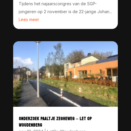
Tijdens het najaarscongres van de SGP-
jongeren op 2 november is de 22-jarige Johan...
Lees meer
ONDERZOEK PAALTJE ZEGHEWEG – LET OP
WOUDENBERG