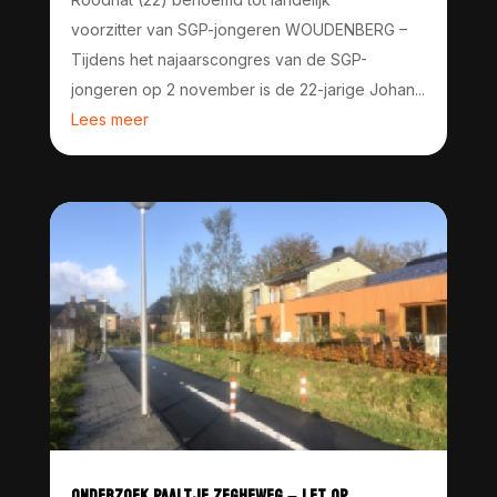
voorzitter van SGP-jongeren WOUDENBERG –
Tijdens het najaarscongres van de SGP-
jongeren op 2 november is de 22-jarige Johan...
Lees meer
ONDERZOEK PAALTJE ZEGHEWEG – LET OP