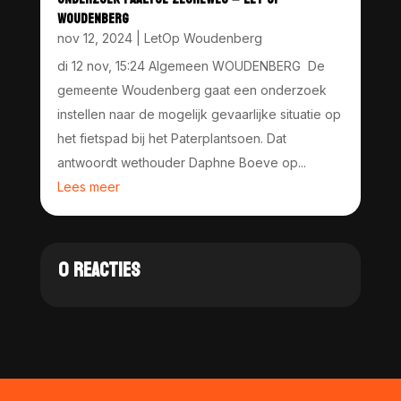
WOUDENBERG
nov 12, 2024
|
LetOp Woudenberg
di 12 nov, 15:24 Algemeen WOUDENBERG De
gemeente Woudenberg gaat een onderzoek
instellen naar de mogelijk gevaarlijke situatie op
het fietspad bij het Paterplantsoen. Dat
antwoordt wethouder Daphne Boeve op...
Lees meer
0 REACTIES