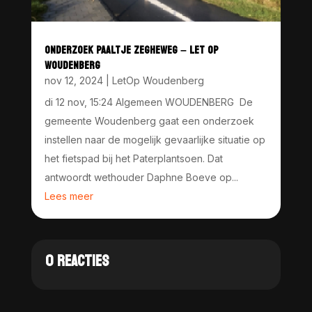
ONDERZOEK PAALTJE ZEGHEWEG – LET OP
WOUDENBERG
nov 12, 2024
|
LetOp Woudenberg
di 12 nov, 15:24 Algemeen WOUDENBERG De
gemeente Woudenberg gaat een onderzoek
instellen naar de mogelijk gevaarlijke situatie op
het fietspad bij het Paterplantsoen. Dat
antwoordt wethouder Daphne Boeve op...
Lees meer
0 REACTIES