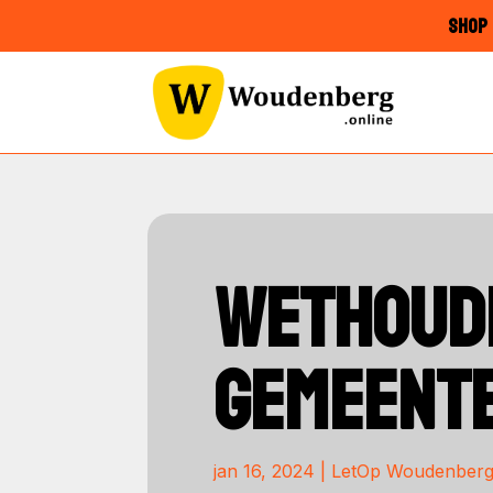
SHOP 
WETHOUDE
GEMEENTE
jan 16, 2024
|
LetOp Woudenber