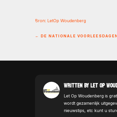
Bron: LetOp Woudenberg
←
DE NATIONALE VOORLEESDAGEN
WRITTEN BY LET OP WOU
Let Op Woudenberg is grat
wordt gezamenlijk uitgege
nieuwstips, etc kunt u st