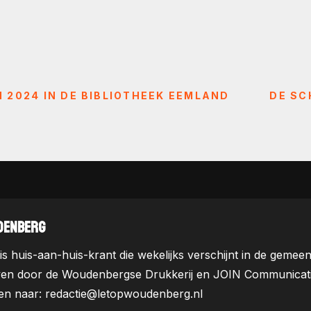
 2024 IN DE BIBLIOTHEEK EEMLAND
DE SC
DENBERG
is huis-aan-huis-krant die wekelijks verschijnt in de ge
ven door de Woudenbergse Drukkerij en JOIN Communicatie. 
uren naar: redactie@letopwoudenberg.nl