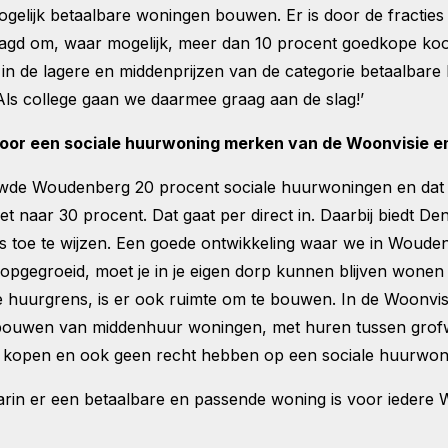
 mogelijk betaalbare woningen bouwen. Er is door de fract
raagd om, waar mogelijk, meer dan 10 procent goedkope k
 de lagere en middenprijzen van de categorie betaalbare
ls college gaan we daarmee graag aan de slag!’
oor een sociale huurwoning merken van de Woonvisie en
uwde Woudenberg 20 procent sociale huurwoningen en dat w
et naar 30 procent. Dat gaat per direct in. Daarbij biedt 
 toe te wijzen. Een goede ontwikkeling waar we in Wouden
opgegroeid, moet je in je eigen dorp kunnen blijven wonen a
le huurgrens, is er ook ruimte om te bouwen. In de Woonvis
 bouwen van middenhuur woningen, met huren tussen grof
n kopen en ook geen recht hebben op een sociale huurwon
n er een betaalbare en passende woning is voor iedere W