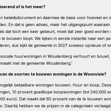
iserend of is het meer?
een beleidsdocument en daarmee de basis voor hoeveel en
n. En dat is geen advies, maar het uitgangspunt waaraa
n als dat toch een keer gebeurt, moet dat zeer goed worde
e bouwen klopt. We kijken in eerste instantie naar een perio
en, dus kijkt de gemeente in 2027 sowieso opnieuw of er 
 sociale huurwoningen in Woudenberg verhuurt en bouwt, i
 gemaakt met de gemeente Woudenberg.’
 van de soorten te bouwen woningen in de Woonvisie?
 mogelijk betaalbare woningen bouwen. Huur en koop. Deze
ngen, 10 procent goedkope koopwoningen (tot 240.000 eu
0 euro). Dat maakt dat 60 procent van de te bouwen wonin
ar. Daarbij hebben we de prijzen in de categorieën verlaagd.