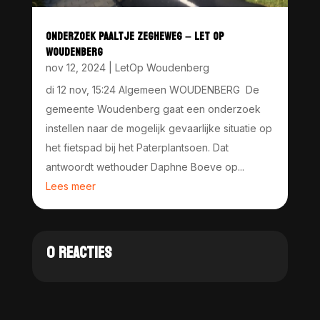
ONDERZOEK PAALTJE ZEGHEWEG – LET OP
WOUDENBERG
nov 12, 2024
|
LetOp Woudenberg
di 12 nov, 15:24 Algemeen WOUDENBERG De
gemeente Woudenberg gaat een onderzoek
instellen naar de mogelijk gevaarlijke situatie op
het fietspad bij het Paterplantsoen. Dat
antwoordt wethouder Daphne Boeve op...
Lees meer
0 REACTIES