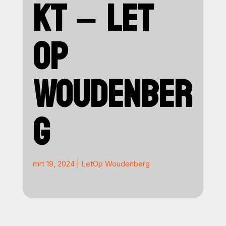
KT – LET
OP
WOUDENBER
G
mrt 19, 2024
|
LetOp Woudenberg