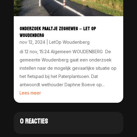
ONDERZOEK PAALTJE ZEGHEWEG – LET OP
WOUDENBERG
nov 12, 2024
|
LetOp Woudenberg
di 12 nov, 15:24 Algemeen WOUDENBERG De
gemeente Woudenberg gaat een onderzoek
instellen naar de mogelijk gevaarlijke situatie op
het fietspad bij het Paterplantsoen. Dat
antwoordt wethouder Daphne Boeve op...
Lees meer
0 REACTIES