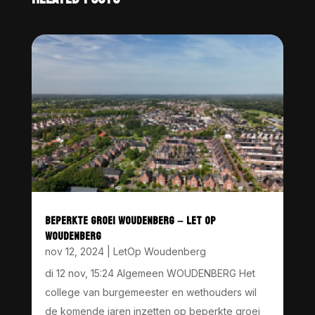
BEPERKTE GROEI WOUDENBERG – LET OP
WOUDENBERG
nov 12, 2024
|
LetOp Woudenberg
di 12 nov, 15:24 Algemeen WOUDENBERG Het
college van burgemeester en wethouders wil
de komende jaren inzetten op beperkte groei