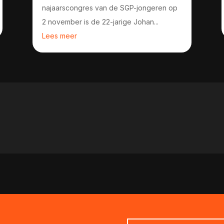
najaarscongres van de SGP-jongeren op
2 november is de 22-jarige Johan...
Lees meer