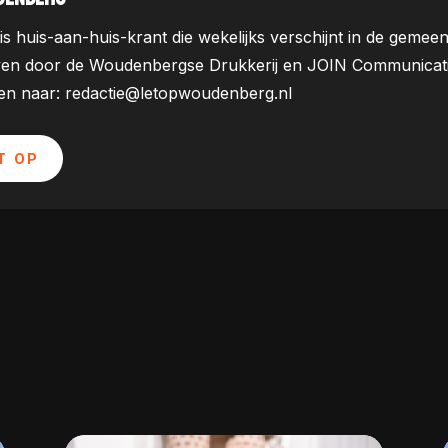
is huis-aan-huis-krant die wekelijks verschijnt in de ge
ven door de Woudenbergse Drukkerij en JOIN Communicatie. 
uren naar: redactie@letopwoudenberg.nl
T OP