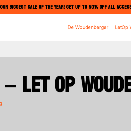
OUR BIGGEST SALE OF THE YEAR! GET UP TO 50% OFF ALL ACCES
De Woudenberger
LetOp
 – LET OP WOUD
g