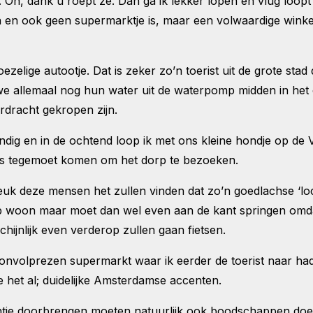
Oh, dank u roept ze. Dan ga ik lekker lopen en vlug loopt
en en ook geen supermarktje is, maar een volwaardige wink
elige autootje. Dat is zeker zo’n toerist uit de grote sta
e allemaal nog hun water uit de waterpomp midden in het 
erdracht gekropen zijn.
ndig en in de ochtend loop ik met ons kleine hondje op de V
ets tegemoet komen om het dorp te bezoeken.
leuk deze mensen het zullen vinden dat zo’n goedlachse ‘loca
rp woon maar moet dan wel even aan de kant springen omdat
ijnlijk even verderop zullen gaan fietsen.
nvolprezen supermarkt waar ik eerder de toerist naar had 
de het al; duidelijke Amsterdamse accenten.
kantie doorbrengen moeten natuurlijk ook boodschappen do