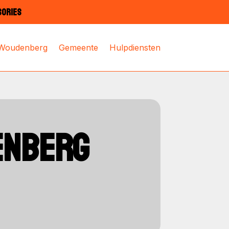
SORIES
 Woudenberg
Gemeente
Hulpdiensten
ENBERG