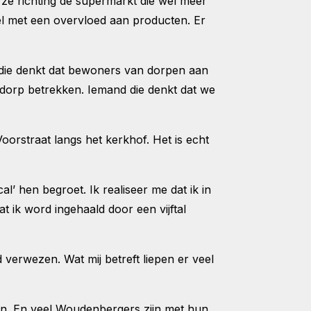
 ze richting de supermarkt die wel meer
el met een overvloed aan producten. Er
d die denkt dat bewoners van dorpen aan
dorp betrekken. Iemand die denkt dat we
oorstraat langs het kerkhof. Het is echt
l’ hen begroet. Ik realiseer me dat ik in
 ik word ingehaald door een vijftal
verwezen. Wat mij betreft liepen er veel
en. En veel Woudenbergers zijn met hun