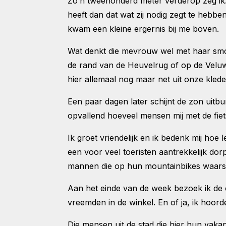
Zo’n tweehonderd meter verderop zeg ik. 
heeft dan dat wat zij nodig zegt te hebb
kwam een kleine ergernis bij me boven.
Wat denkt die mevrouw wel met haar smoez
de rand van de Heuvelrug of op de Veluw
hier allemaal nog maar net uit onze kled
Een paar dagen later schijnt de zon uitbu
opvallend hoeveel mensen mij met de fi
Ik groet vriendelijk en ik bedenk mij hoe 
een voor veel toeristen aantrekkelijk do
mannen die op hun mountainbikes waarsch
Aan het einde van de week bezoek ik de o
vreemden in de winkel. En of ja, ik hoor
Die mensen uit de stad die hier hun va