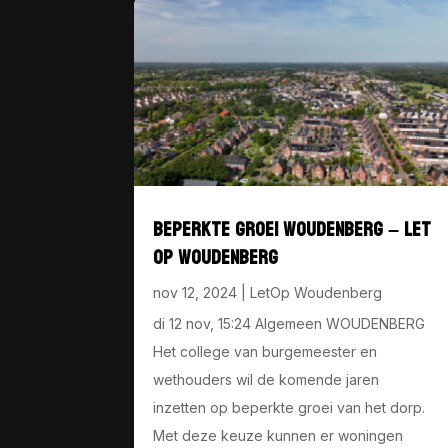
BEPERKTE GROEI WOUDENBERG – LET
OP WOUDENBERG
nov 12, 2024
|
LetOp Woudenberg
di 12 nov, 15:24 Algemeen WOUDENBERG
Het college van burgemeester en
wethouders wil de komende jaren
inzetten op beperkte groei van het dorp.
Met deze keuze kunnen er woningen