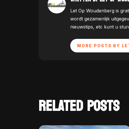
Let Op Woudenberg is grat
wordt gezamenlijk uitgege
nieuwstips, etc kunt u st
MORE POSTS BY LE
RELATED POSTS