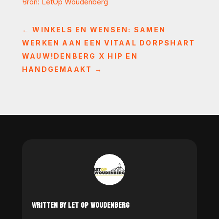
Bron: LetOp Woudenberg
←
WINKELS EN WENSEN: SAMEN
WERKEN AAN EEN VITAAL DORPSHART
WAUW!DENBERG X HIP EN
HANDGEMAAKT
→
WRITTEN BY LET OP WOUDENBERG