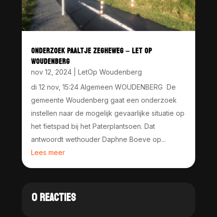
ONDERZOEK PAALTJE ZEGHEWEG – LET OP
WOUDENBERG
nov 12, 2024
|
LetOp Woudenberg
di 12 nov, 15:24 Algemeen WOUDENBERG De
gemeente Woudenberg gaat een onderzoek
instellen naar de mogelijk gevaarlijke situatie op
het fietspad bij het Paterplantsoen. Dat
antwoordt wethouder Daphne Boeve op...
Lees meer
0 REACTIES