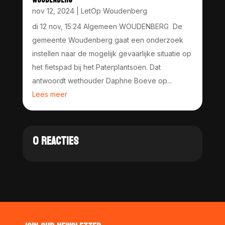
nov 12, 2024
|
LetOp Woudenberg
di 12 nov, 15:24 Algemeen WOUDENBERG De
gemeente Woudenberg gaat een onderzoek
instellen naar de mogelijk gevaarlijke situatie op
het fietspad bij het Paterplantsoen. Dat
antwoordt wethouder Daphne Boeve op...
Lees meer
0 REACTIES