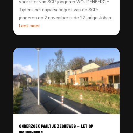
voorzitter van SGP-jongeren WOUDENBERG –
Tijdens het najaarscongres van de SGP-
jongeren op 2 november is de 22-jarige Johan...
Lees meer
ONDERZOEK PAALTJE ZEGHEWEG – LET OP
WOUDENBERG