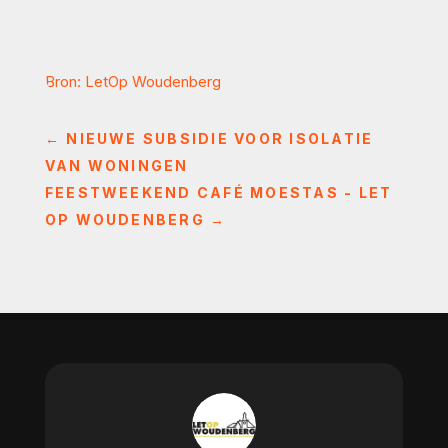
Bron: LetOp Woudenberg
←
NIEUWE SUBSIDIE VOOR ISOLATIE
VAN WONINGEN
FEESTWEEKEND CAFÉ MOESTAS - LET
OP WOUDENBERG
→