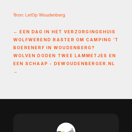
Bron: LetOp Woudenberg
←
EEN DAG IN HET VERZORGINGSHUIS
WOLFWEREND RASTER OM CAMPING ‘T
BOERENERF IN WOUDENBERG?
WOLVEN DODEN TWEE LAMMETJES EN
EEN SCHAAP - DEWOUDENBERGER.NL
→