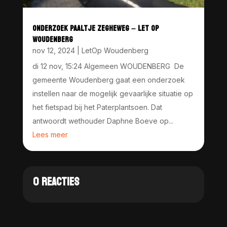
ONDERZOEK PAALTJE ZEGHEWEG – LET OP
WOUDENBERG
nov 12, 2024
|
LetOp Woudenberg
di 12 nov, 15:24 Algemeen WOUDENBERG De
gemeente Woudenberg gaat een onderzoek
instellen naar de mogelijk gevaarlijke situatie op
het fietspad bij het Paterplantsoen. Dat
antwoordt wethouder Daphne Boeve op...
Lees meer
0 REACTIES