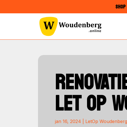
SHOP 
RENOVATI
LET OP 
jan 16, 2024
|
LetOp Woudenber