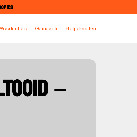
SORIES
 Woudenberg
Gemeente
Hulpdiensten
LTOOID –