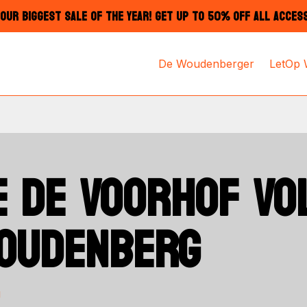
OUR BIGGEST SALE OF THE YEAR! GET UP TO 50% OFF ALL ACCES
De Woudenberger
LetOp
E DE VOORHOF VO
WOUDENBERG
g