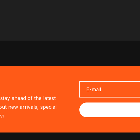
stay ahead of the latest
out new arrivals, special
vi