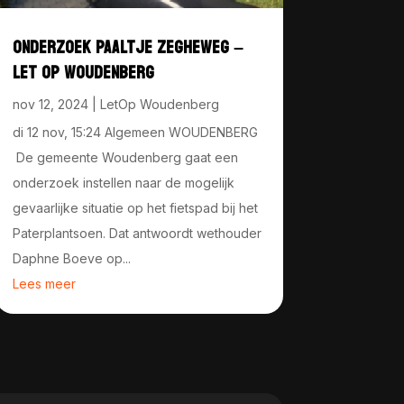
ONDERZOEK PAALTJE ZEGHEWEG –
LET OP WOUDENBERG
nov 12, 2024
|
LetOp Woudenberg
di 12 nov, 15:24 Algemeen WOUDENBERG
De gemeente Woudenberg gaat een
onderzoek instellen naar de mogelijk
gevaarlijke situatie op het fietspad bij het
Paterplantsoen. Dat antwoordt wethouder
Daphne Boeve op...
Lees meer