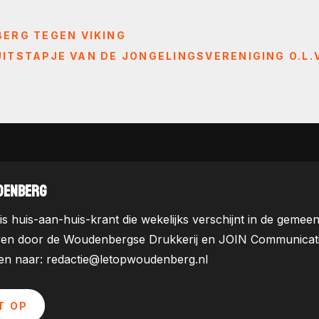
ERG TEGEN VIKING
UITSTAPJE VAN DE JONGELINGSVERENIGING O.L.V
DENBERG
is huis-aan-huis-krant die wekelijks verschijnt in de ge
ven door de Woudenbergse Drukkerij en JOIN Communicatie. 
uren naar: redactie@letopwoudenberg.nl
T OP