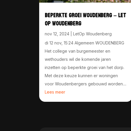
BEPERKTE GROEI WOUDENBERG – LET
OP WOUDENBERG
nov 12, 2024
|
LetOp Woudenberg
di 12 nov, 15:24 Algemeen WOUDENBERG
Het college van burgemeester en
wethouders wil de komende jaren
inzetten op beperkte groei van het dorp.
Met deze keuze kunnen er woningen
voor Woudenbergers gebouwd worden....
Lees meer