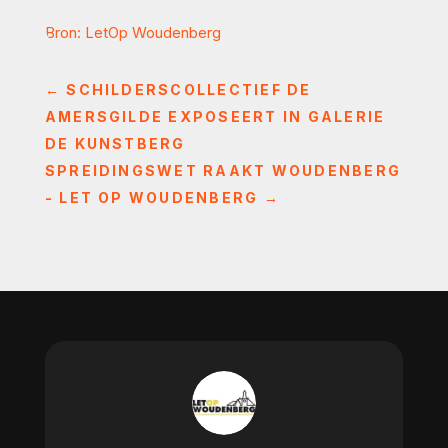
Bron: LetOp Woudenberg
←
SCHILDERSCOLLECTIEF DE
AMERSGILDE EXPOSEERT IN GALERIE
DE KUNSTBERG
SPREIDINGSWET RAAKT WOUDENBERG
- LET OP WOUDENBERG
→