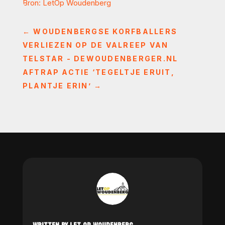
Bron: LetOp Woudenberg
←
WOUDENBERGSE KORFBALLERS
VERLIEZEN OP DE VALREEP VAN
TELSTAR - DEWOUDENBERGER.NL
AFTRAP ACTIE ‘TEGELTJE ERUIT,
PLANTJE ERIN’
→