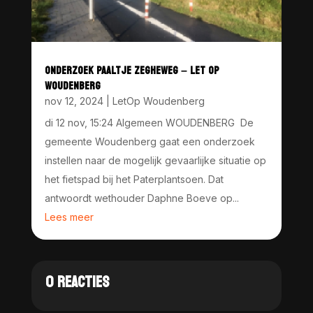
ONDERZOEK PAALTJE ZEGHEWEG – LET OP
WOUDENBERG
nov 12, 2024
|
LetOp Woudenberg
di 12 nov, 15:24 Algemeen WOUDENBERG De
gemeente Woudenberg gaat een onderzoek
instellen naar de mogelijk gevaarlijke situatie op
het fietspad bij het Paterplantsoen. Dat
antwoordt wethouder Daphne Boeve op...
Lees meer
0 REACTIES