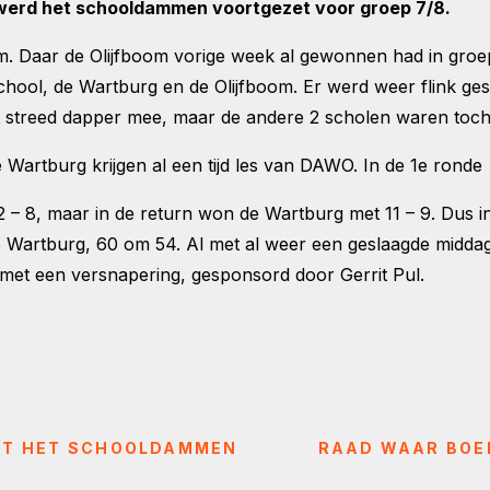
erd het schooldammen voortgezet voor groep 7/8.
oom. Daar de Olijfboom vorige week al gewonnen had in groe
tschool, de Wartburg en de Olijfboom. Er werd weer flink g
t streed dapper mee, maar de andere 2 scholen waren toch
e Wartburg krijgen al een tijd les van DAWO. In de 1e ronde
 – 8, maar in de return won de Wartburg met 11 – 9. Dus in
Wartburg, 60 om 54. Al met al weer een geslaagde middag m
met een versnapering, gesponsord door Gerrit Pul.
INT HET SCHOOLDAMMEN
RAAD WAAR BOEF