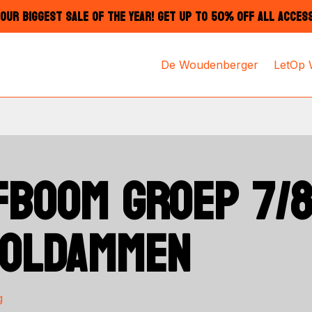
OUR BIGGEST SALE OF THE YEAR! GET UP TO 50% OFF ALL ACCES
De Woudenberger
LetOp
FBOOM GROEP 7/8
OOLDAMMEN
g