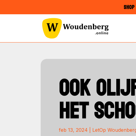
SHOP 
OOK OLIJ
HET SCH
feb 13, 2024
|
LetOp Woudenber