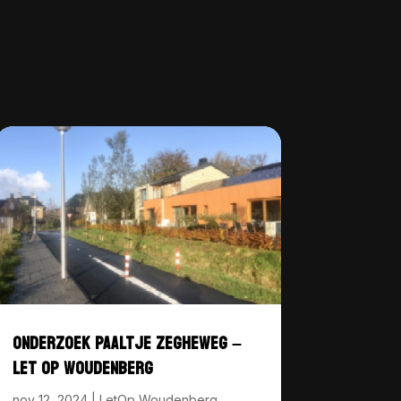
ONDERZOEK PAALTJE ZEGHEWEG –
LET OP WOUDENBERG
nov 12, 2024
|
LetOp Woudenberg