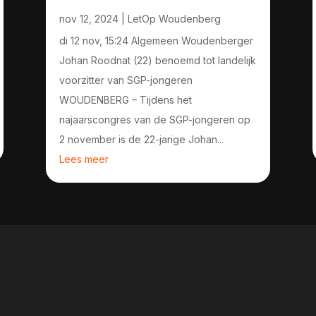
nov 12, 2024
|
LetOp Woudenberg
di 12 nov, 15:24 Algemeen Woudenberger
Johan Roodnat (22) benoemd tot landelijk
voorzitter van SGP-jongeren
WOUDENBERG – Tijdens het
najaarscongres van de SGP-jongeren op
2 november is de 22-jarige Johan...
Lees meer