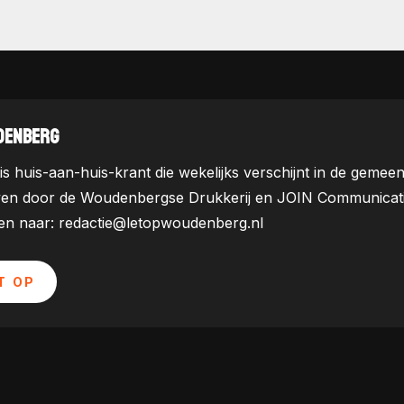
DENBERG
is huis-aan-huis-krant die wekelijks verschijnt in de ge
ven door de Woudenbergse Drukkerij en JOIN Communicatie. 
uren naar: redactie@letopwoudenberg.nl
T OP