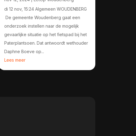
di 12 nov, 15:24 Algemeen WOUDENBERG
De gemeente Woudenberg gaat een
onderzoek instellen naar de mogelijk
gevaarlijke situatie op het fietspad bij het
Paterplantsoen. Dat antwoordt wethouder
Daphne Boeve op...
Lees meer