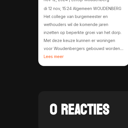
di 12 nov, 15:24 Algemeen WOUDENBERG
Het college van burgemeester en
wethouders wil de komende jaren
inzetten op beperkte groei van het dorp.
Met deze keuze kunnen er woningen
voor Woudenbergers gebouwd worden....
Lees meer
0 REACTIES