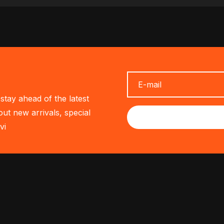
stay ahead of the latest
out new arrivals, special
vi