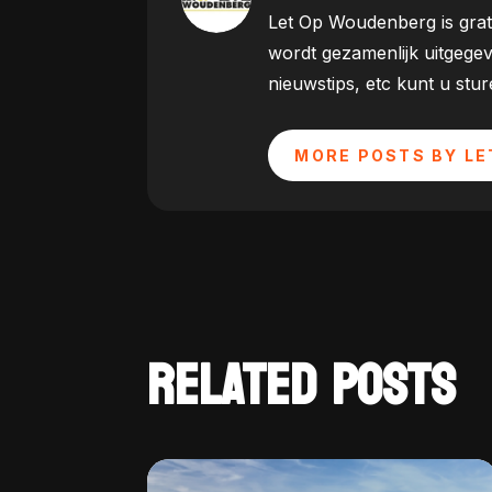
Let Op Woudenberg is grat
wordt gezamenlijk uitgege
nieuwstips, etc kunt u st
MORE POSTS BY LE
RELATED POSTS