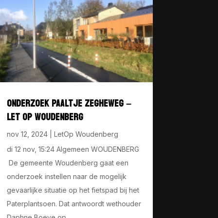
ONDERZOEK PAALTJE ZEGHEWEG –
LET OP WOUDENBERG
nov 12, 2024
|
LetOp Woudenberg
di 12 nov, 15:24 Algemeen WOUDENBERG
De gemeente Woudenberg gaat een
onderzoek instellen naar de mogelijk
gevaarlijke situatie op het fietspad bij het
Paterplantsoen. Dat antwoordt wethouder
Daphne Boeve op...