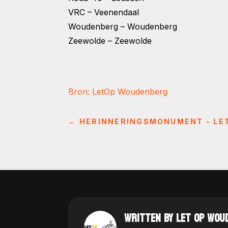
VRC – Veenendaal
Woudenberg – Woudenberg
Zeewolde – Zeewolde
Bron: LetOp Woudenberg
←
HERINNERINGSMONUMENT - LE
WRITTEN BY LET OP WOU