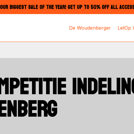
OUR BIGGEST SALE OF THE YEAR! GET UP TO 50% OFF ALL ACCES
De Woudenberger
LetOp
MPETITIE INDELI
DENBERG