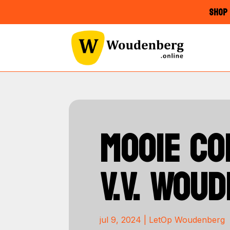
SHOP 
MOOIE CO
V.V. WOU
jul 9, 2024
|
LetOp Woudenberg