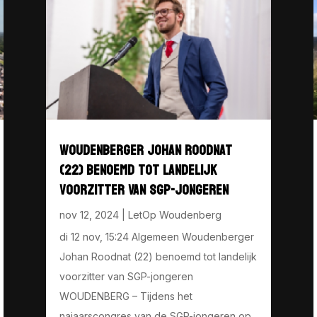
WOUDENBERGER JOHAN ROODNAT
(22) BENOEMD TOT LANDELIJK
VOORZITTER VAN SGP-JONGEREN
nov 12, 2024
|
LetOp Woudenberg
di 12 nov, 15:24 Algemeen Woudenberger
Johan Roodnat (22) benoemd tot landelijk
voorzitter van SGP-jongeren
WOUDENBERG – Tijdens het
najaarscongres van de SGP-jongeren op