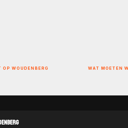
T OP WOUDENBERG
WAT MOETEN W
DENBERG