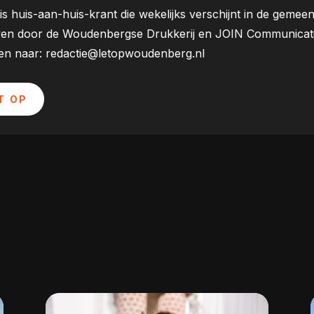
is huis-aan-huis-krant die wekelijks verschijnt in de ge
ven door de Woudenbergse Drukkerij en JOIN Communicatie. 
uren naar: redactie@letopwoudenberg.nl
T OP