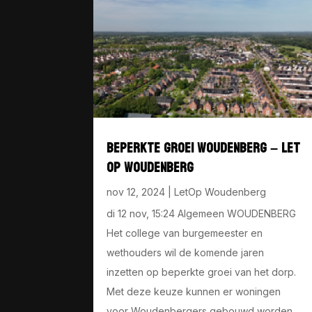
BEPERKTE GROEI WOUDENBERG – LET
OP WOUDENBERG
nov 12, 2024
|
LetOp Woudenberg
di 12 nov, 15:24 Algemeen WOUDENBERG
Het college van burgemeester en
wethouders wil de komende jaren
inzetten op beperkte groei van het dorp.
Met deze keuze kunnen er woningen
voor Woudenbergers gebouwd worden....