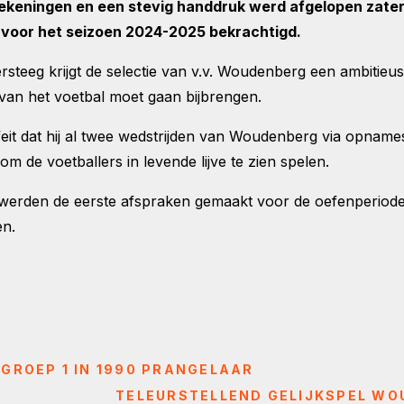
keningen en een stevig handdruk werd afgelopen zaterd
 voor het seizoen 2024-2025 bekrachtigd.
rsteeg krijgt de selectie van v.v. Woudenberg een ambitieu
 van het voetbal moet gaan bijbrengen.
et feit dat hij al twee wedstrijden van Woudenberg via opnam
de voetballers in levende lijve te zien spelen.
werden de eerste afspraken gemaakt voor de oefenperiod
en.
....GROEP 1 IN 1990 PRANGELAAR
TELEURSTELLEND GELIJKSPEL WO