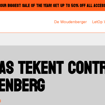
OUR BIGGEST SALE OF THE YEAR! GET UP TO 50% OFF ALL ACCES
De Woudenberger
LetOp
AS TEKENT CONTR
DENBERG
g