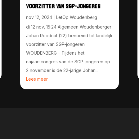
VOORZITTER VAN SGP-JONGEREN
nov 12, 2024
|
LetOp Woudenberg
di 12 nov, 15:24 Algemeen Woudenberger
Johan Roodnat (22) benoemd tot landelijk
voorzitter van SGP-jongeren
WOUDENBERG – Tijdens het
najaarscongres van de SGP-jongeren op
2 november is de 22-jarige Johan...
Lees meer