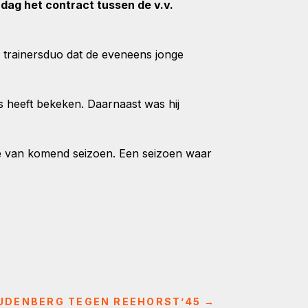
ag het contract tussen de v.v.
s trainersduo dat de eveneens jonge
es heeft bekeken. Daarnaast was hij
e van komend seizoen. Een seizoen waar
UDENBERG TEGEN REEHORST’45
→