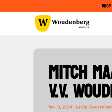
SHOP 
MITCH MA
V.V. WOU
feb 13, 2024
|
LetOp Woudenber