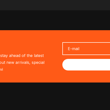
stay ahead of the latest
out new arrivals, special
vi