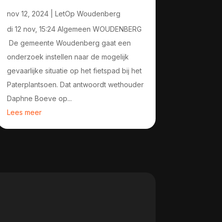
nov 12, 2024
|
LetOp Woudenberg
di 12 nov, 15:24 Algemeen WOUDENBERG
De gemeente Woudenberg gaat een
onderzoek instellen naar de mogelijk
gevaarlijke situatie op het fietspad bij het
Paterplantsoen. Dat antwoordt wethouder
Daphne Boeve op...
Lees meer