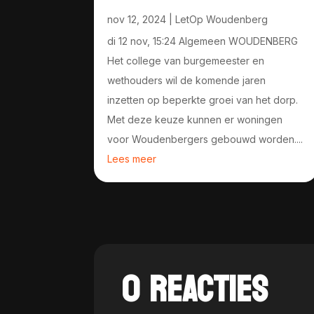
nov 12, 2024
|
LetOp Woudenberg
di 12 nov, 15:24 Algemeen WOUDENBERG
Het college van burgemeester en
wethouders wil de komende jaren
inzetten op beperkte groei van het dorp.
Met deze keuze kunnen er woningen
voor Woudenbergers gebouwd worden....
Lees meer
0 REACTIES