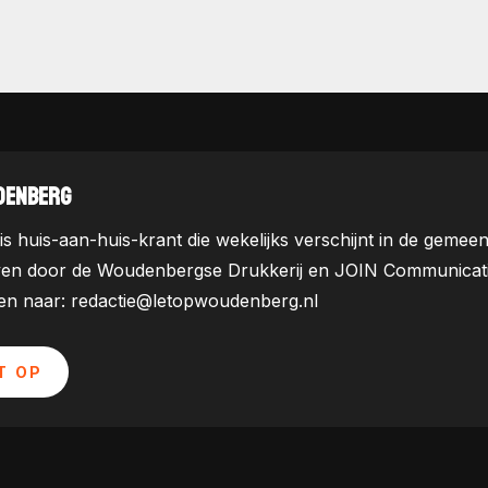
DENBERG
is huis-aan-huis-krant die wekelijks verschijnt in de ge
ven door de Woudenbergse Drukkerij en JOIN Communicatie. 
uren naar: redactie@letopwoudenberg.nl
T OP