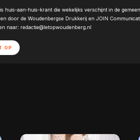
is huis-aan-huis-krant die wekelijks verschijnt in de ge
ven door de Woudenbergse Drukkerij en JOIN Communicatie. 
uren naar: redactie@letopwoudenberg.nl
T OP