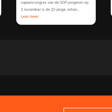
najaarscongres van de SGP-jongeren op
2 november is de 22-jarige Johan...
Lees meer