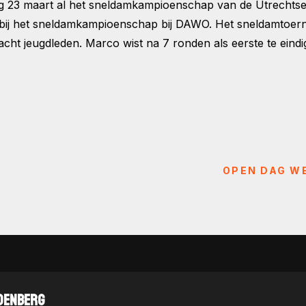
23 maart al het sneldamkampioenschap van de Utrechtse p
s bij het sneldamkampioenschap bij DAWO. Het sneldamtoe
cht jeugdleden. Marco wist na 7 ronden als eerste te eindi
OPEN DAG W
DENBERG