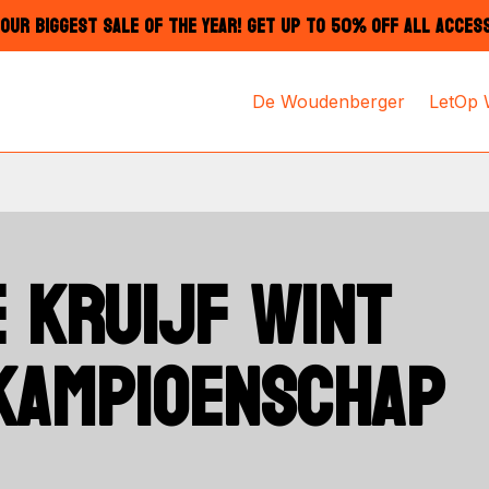
OUR BIGGEST SALE OF THE YEAR! GET UP TO 50% OFF ALL ACCES
De Woudenberger
LetOp
 KRUIJF WINT
KAMPIOENSCHAP