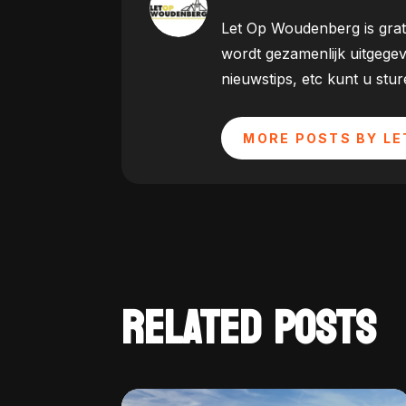
Let Op Woudenberg is grat
wordt gezamenlijk uitgege
nieuwstips, etc kunt u st
MORE POSTS BY LE
RELATED POSTS