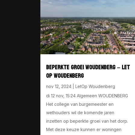
BEPERKTE GROEI WOUDENBERG – LET
OP WOUDENBERG
nov 12, 2024
|
LetOp Woudenberg
di 12 nov, 15:24 Algemeen WOUDENBERG
Het college van burgemeester en
wethouders wil de komende jaren
inzetten op beperkte groei van het dorp.
Met deze keuze kunnen er woningen