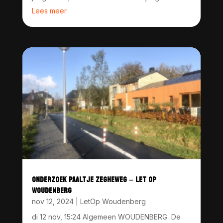
Lees meer
ONDERZOEK PAALTJE ZEGHEWEG – LET OP
WOUDENBERG
nov 12, 2024
|
LetOp Woudenberg
di 12 nov, 15:24 Algemeen WOUDENBERG De