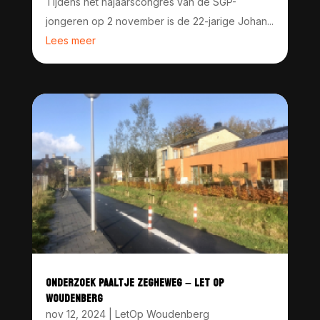
Tijdens het najaarscongres van de SGP-
jongeren op 2 november is de 22-jarige Johan...
Lees meer
ONDERZOEK PAALTJE ZEGHEWEG – LET OP
WOUDENBERG
nov 12, 2024
|
LetOp Woudenberg