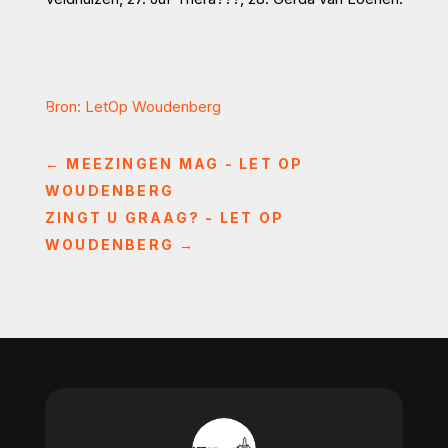
Bron: LetOp Woudenberg
←
MEEZINGEN MAG - LET OP
WOUDENBERG
ZINGT U GRAAG? - LET OP
WOUDENBERG
→