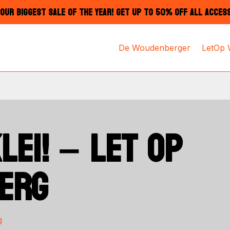
OUR BIGGEST SALE OF THE YEAR! GET UP TO 50% OFF ALL ACCES
De Woudenberger
LetOp
LEI! – LET OP
ERG
g