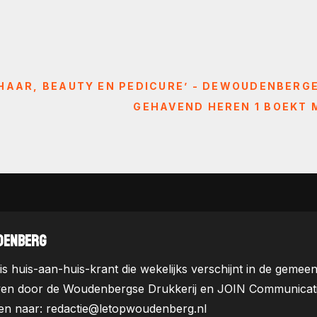
 HAAR, BEAUTY EN PEDICURE’ - DEWOUDENBERG
GEHAVEND HEREN 1 BOEKT 
DENBERG
is huis-aan-huis-krant die wekelijks verschijnt in de ge
ven door de Woudenbergse Drukkerij en JOIN Communicatie. 
uren naar: redactie@letopwoudenberg.nl