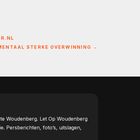
ER.NL
MENTAAL STERKE OVERWINNING
→
meente Woudenberg. Let Op Woudenberg
Persberichten, foto’s, uitslagen,