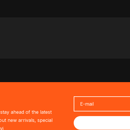
stay ahead of the latest
out new arrivals, special
vi