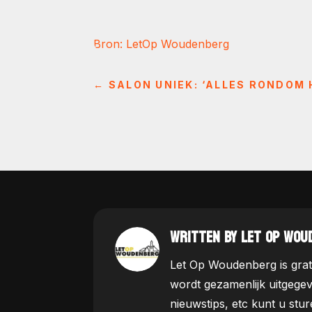
Bron: LetOp Woudenberg
←
SALON UNIEK: ‘ALLES RONDOM
WRITTEN BY LET OP WOU
Let Op Woudenberg is grat
wordt gezamenlijk uitgege
nieuwstips, etc kunt u st