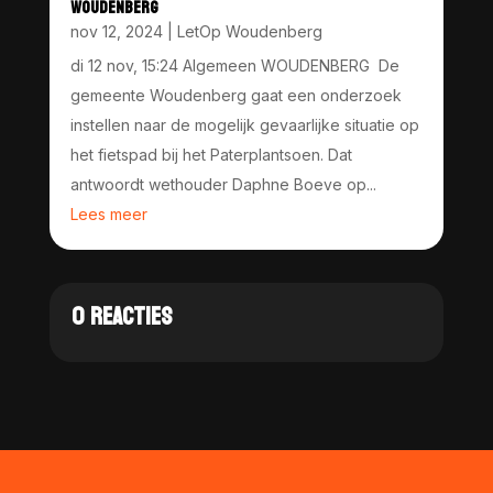
WOUDENBERG
nov 12, 2024
|
LetOp Woudenberg
di 12 nov, 15:24 Algemeen WOUDENBERG De
gemeente Woudenberg gaat een onderzoek
instellen naar de mogelijk gevaarlijke situatie op
het fietspad bij het Paterplantsoen. Dat
antwoordt wethouder Daphne Boeve op...
Lees meer
0 REACTIES