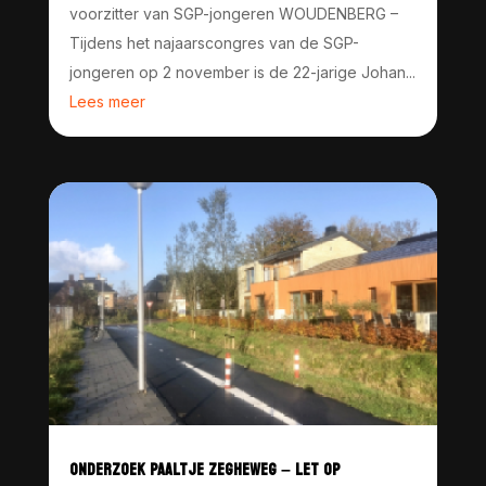
voorzitter van SGP-jongeren WOUDENBERG –
Tijdens het najaarscongres van de SGP-
jongeren op 2 november is de 22-jarige Johan...
Lees meer
ONDERZOEK PAALTJE ZEGHEWEG – LET OP