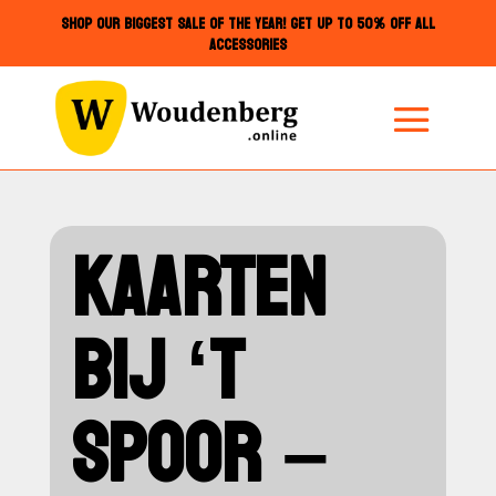
SHOP OUR BIGGEST SALE OF THE YEAR! GET UP TO 50% OFF ALL
ACCESSORIES
KAARTEN
BIJ ‘T
SPOOR –