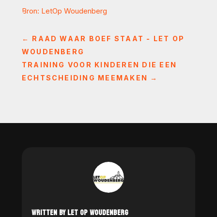
Bron: LetOp Woudenberg
←
RAAD WAAR BOEF STAAT - LET OP
WOUDENBERG
TRAINING VOOR KINDEREN DIE EEN
ECHTSCHEIDING MEEMAKEN
→
WRITTEN BY LET OP WOUDENBERG