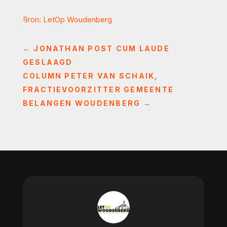
Bron: LetOp Woudenberg
←
JONATHAN POST CUM LAUDE
GESLAAGD
COLUMN PETER VAN SCHAIK,
FRACTIEVOORZITTER GEMEENTE
BELANGEN WOUDENBERG
→