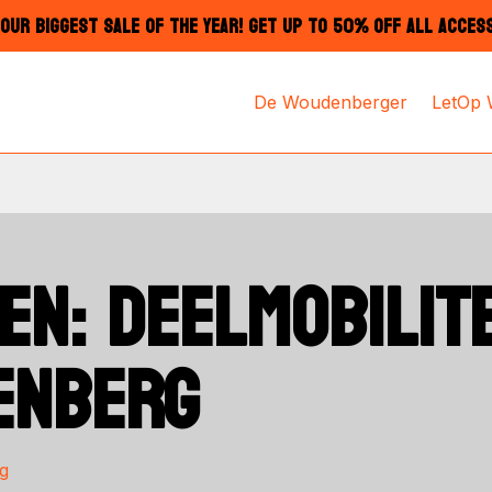
OUR BIGGEST SALE OF THE YEAR! GET UP TO 50% OFF ALL ACCES
De Woudenberger
LetOp
EN: DEELMOBILITE
ENBERG
g