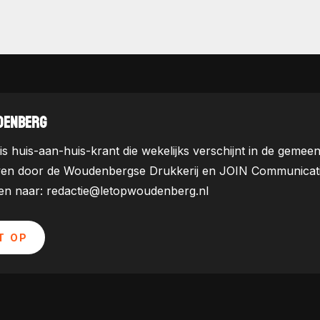
DENBERG
is huis-aan-huis-krant die wekelijks verschijnt in de ge
ven door de Woudenbergse Drukkerij en JOIN Communicatie. 
uren naar: redactie@letopwoudenberg.nl
T OP