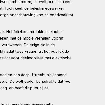
e twee ambtenaren, de wethouder en een
st. Toch keek de beleidsmedewerker
matige onderbouwing van de noodzaak tot
. Het faliekant mislukte deelauto-
eleken met de mooie verhalen vooraf
 verdwenen. De enige dia in de
ld nadat twee vragen uit het publiek de
taat voor deelmobiliteit met elektrische
stad en een dorp, Utrecht als lichtend
neerd. De wethouder benadrukte dat ‘we
raag, en heeft dit punt bij de
 In de wereld van gemeentelijk