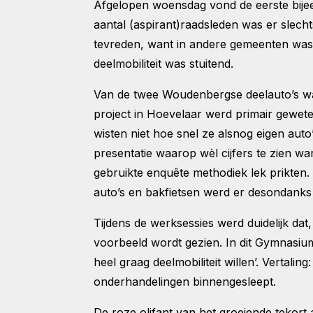
Afgelopen woensdag vond de eerste bije
aantal (aspirant)raadsleden was er sle
tevreden, want in andere gemeenten was
deelmobiliteit was stuitend.
Van de twee Woudenbergse deelauto’s war
project in Hoevelaar werd primair gewete
wisten niet hoe snel ze alsnog eigen au
presentatie waarop wèl cijfers te zien wa
gebruikte enquête methodiek lek prikten.
auto’s en bakfietsen werd er desondanks
Tijdens de werksessies werd duidelijk dat
voorbeeld wordt gezien. In dit Gymnasiu
heel graag deelmobiliteit willen’. Vertaling
onderhandelingen binnengesleept.
De roze olifant van het groeiende tekort