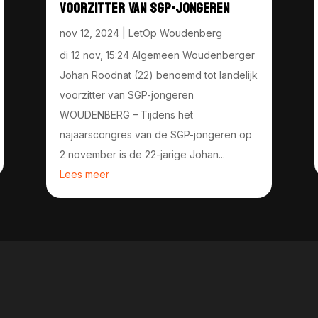
VOORZITTER VAN SGP-JONGEREN
nov 12, 2024
|
LetOp Woudenberg
di 12 nov, 15:24 Algemeen Woudenberger
Johan Roodnat (22) benoemd tot landelijk
voorzitter van SGP-jongeren
WOUDENBERG – Tijdens het
najaarscongres van de SGP-jongeren op
2 november is de 22-jarige Johan...
Lees meer