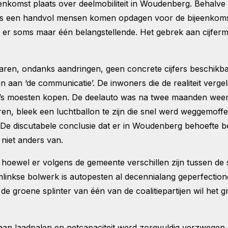
enkomst plaats over deelmobiliteit in Woudenberg. Behalv
chts een handvol mensen komen opdagen voor de bijeenkom
 er soms maar één belangstellende. Het gebrek aan cijfer
en, ondanks aandringen, geen concrete cijfers beschikbaar
n aan ‘de communicatie’. De inwoners die de realiteit verg
to’s moesten kopen. De deelauto was na twee maanden weer
ren, bleek een luchtballon te zijn die snel werd weggemoffe
 De discutabele conclusie dat er in Woudenberg behoefte bes
 niet anders van.
, hoewel er volgens de gemeente verschillen zijn tussen de 
mlinkse bolwerk is autopesten al decennialang geperfectio
: de groene splinter van één van de coalitiepartijen wil het g
 aan laadpalen en netcapaciteit werd zorgvuldig verzwegen.