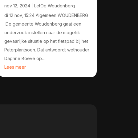
nov 12, 2024
|
LetOp Woudenberg
di 12 nov, 15:24 Algemeen WOUDENBERG
De gemeente Woudenberg gaat een
onderzoek instellen naar de mogelijk
gevaarlijke situatie op het fietspad bij het
Paterplantsoen. Dat antwoordt wethouder
Daphne Boeve op...
Lees meer