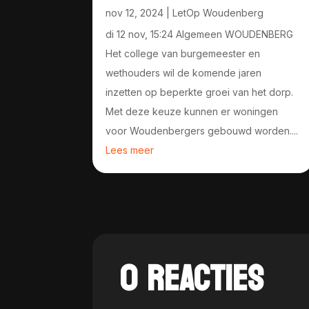
nov 12, 2024
|
LetOp Woudenberg
di 12 nov, 15:24 Algemeen WOUDENBERG
Het college van burgemeester en
wethouders wil de komende jaren
inzetten op beperkte groei van het dorp.
Met deze keuze kunnen er woningen
voor Woudenbergers gebouwd worden....
Lees meer
0 REACTIES