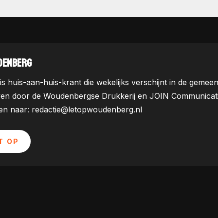
DENBERG
is huis-aan-huis-krant die wekelijks verschijnt in de ge
ven door de Woudenbergse Drukkerij en JOIN Communicatie. 
uren naar: redactie@letopwoudenberg.nl
T OP