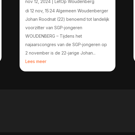
nov 12, 2024
|
LetOp Woudenberg
di 12 nov, 15:24 Algemeen Woudenberger
Johan Roodnat (22) benoemd tot landelijk
voorzitter van SGP-jongeren
WOUDENBERG – Tijdens het
najaarscongres van de SGP-jongeren op
2 november is de 22-jarige Johan...
Lees meer