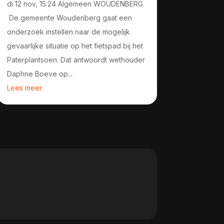
di 12 nov, 15:24 Algemeen WOUDENBERG
De gemeente Woudenberg gaat een
onderzoek instellen naar de mogelijk
gevaarlijke situatie op het fietspad bij het
Paterplantsoen. Dat antwoordt wethouder
Daphne Boeve op...
Lees meer