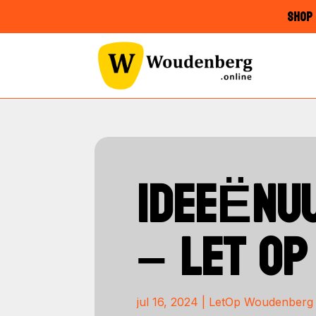
SHOP 
IDEEËNUU
– LET O
jul 16, 2024
|
LetOp Woudenberg