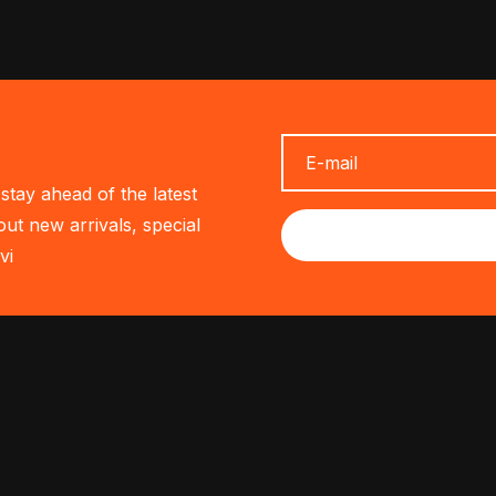
stay ahead of the latest
out new arrivals, special
vi