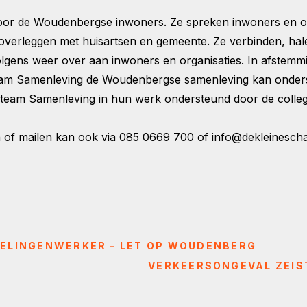
voor de Woudenbergse inwoners. Ze spreken inwoners en org
ij overleggen met huisartsen en gemeente. Ze verbinden, h
rvolgens weer over aan inwoners en organisaties. In afste
eam Samenleving de Woudenbergse samenleving kan onderst
eam Samenleving in hun werk ondersteund door de collega
n of mailen kan ook via 085 0669 700 of info@dekleinescha
TELINGENWERKER - LET OP WOUDENBERG
VERKEERSONGEVAL ZEIS