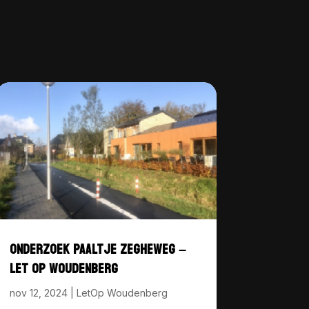
ONDERZOEK PAALTJE ZEGHEWEG –
LET OP WOUDENBERG
nov 12, 2024
|
LetOp Woudenberg