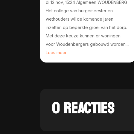
di 12 nov, 15:24 Algemeen WOUDENBERG
Het college van burgemeester en
wethouders wil de komende jaren
inzetten op beperkte groei van het dorp.
Met deze keuze kunnen er woningen
voor Woudenbergers gebouwd worden....
Lees meer
0 REACTIES