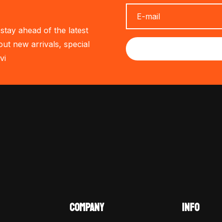
stay ahead of the latest
out new arrivals, special
vi
COMPANY
INFO