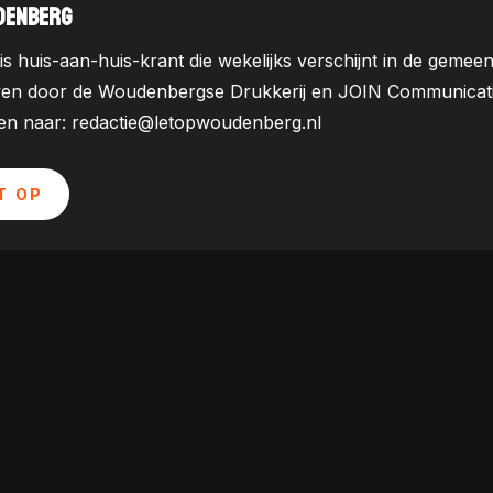
DENBERG
is huis-aan-huis-krant die wekelijks verschijnt in de ge
ven door de Woudenbergse Drukkerij en JOIN Communicatie. 
uren naar: redactie@letopwoudenberg.nl
T OP