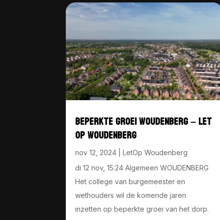
BEPERKTE GROEI WOUDENBERG – LET
OP WOUDENBERG
nov 12, 2024
|
LetOp Woudenberg
di 12 nov, 15:24 Algemeen WOUDENBERG
Het college van burgemeester en
wethouders wil de komende jaren
inzetten op beperkte groei van het dorp.