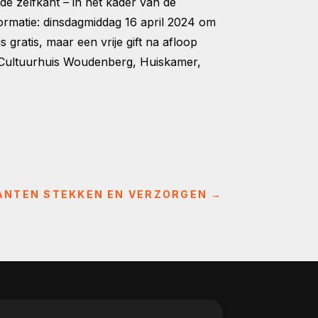
de zelfkant – in het kader van de
ormatie: dinsdagmiddag 16 april 2024 om
ratis, maar een vrije gift na afloop
e: Cultuurhuis Woudenberg, Huiskamer,
NTEN STEKKEN EN VERZORGEN
→