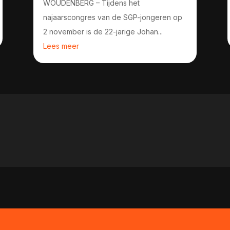
WOUDENBERG – Tijdens het
najaarscongres van de SGP-jongeren op
2 november is de 22-jarige Johan...
Lees meer