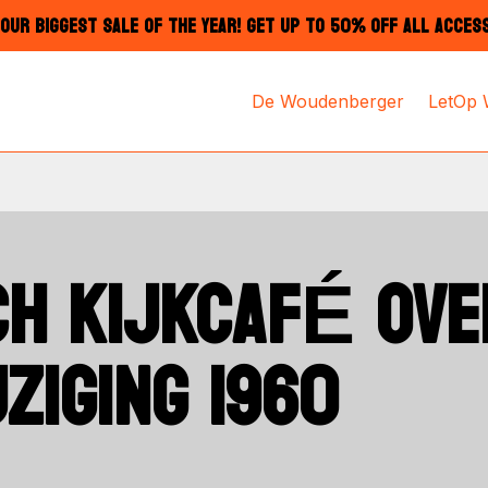
OUR BIGGEST SALE OF THE YEAR! GET UP TO 50% OFF ALL ACCES
De Woudenberger
LetOp
CH KIJKCAFÉ OVE
ZIGING 1960