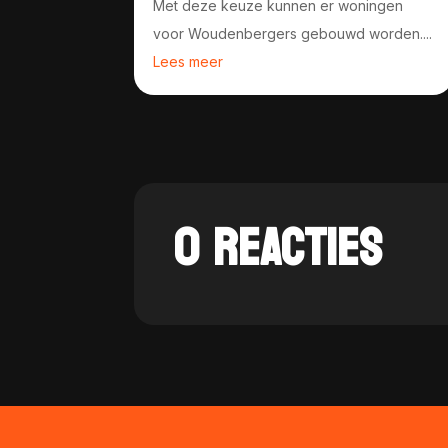
Met deze keuze kunnen er woningen
voor Woudenbergers gebouwd worden....
Lees meer
0 REACTIES