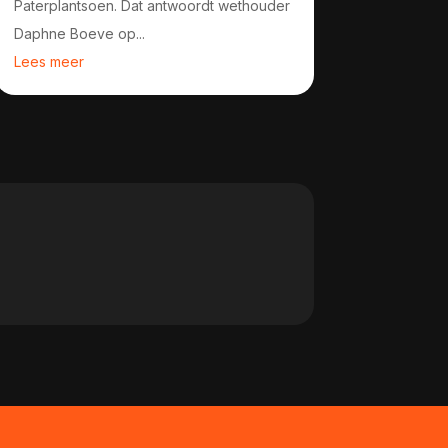
Paterplantsoen. Dat antwoordt wethouder
Daphne Boeve op...
Lees meer