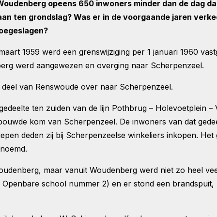
udenberg opeens 650 inwoners minder dan de dag daarvo
raan ten grondslag? Was er in de voorgaande jaren verke
toegeslagen?
 maart 1959 werd een grenswijziging per 1 januari 1960 vas
nberg werd aangewezen en overging naar Scherpenzeel.
n deel van Renswoude over naar Scherpenzeel.
edeelte ten zuiden van de lijn Pothbrug – Holevoetplein –
bouwde kom van Scherpenzeel. De inwoners van dat gedeelte
iepen deden zij bij Scherpenzeelse winkeliers inkopen. Het g
genoemd.
oudenberg, maar vanuit Woudenberg werd niet zo heel ve
el Openbare school nummer 2) en er stond een brandspuit,