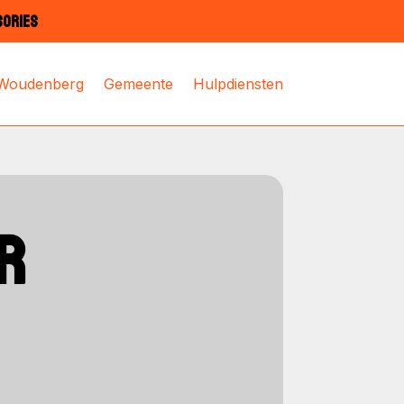
SORIES
 Woudenberg
Gemeente
Hulpdiensten
R