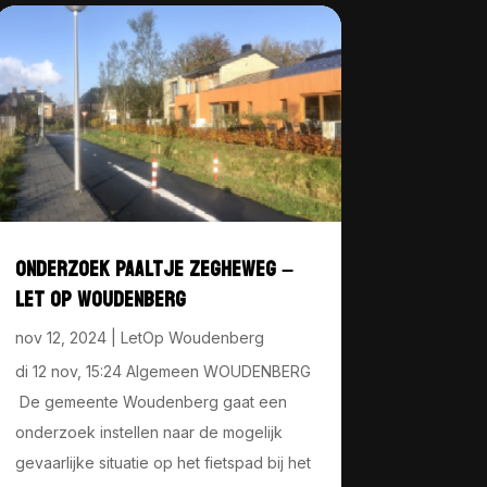
ONDERZOEK PAALTJE ZEGHEWEG –
LET OP WOUDENBERG
nov 12, 2024
|
LetOp Woudenberg
di 12 nov, 15:24 Algemeen WOUDENBERG
De gemeente Woudenberg gaat een
onderzoek instellen naar de mogelijk
gevaarlijke situatie op het fietspad bij het