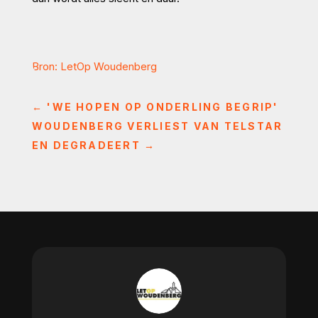
Bron: LetOp Woudenberg
←
'WE HOPEN OP ONDERLING BEGRIP'
WOUDENBERG VERLIEST VAN TELSTAR
EN DEGRADEERT
→