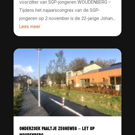
voorzitter van SGP-jongeren WOUDENBERG –
Tijdens het najaarscongres van de SGP-
jongeren op 2 november is de 22-jarige Johan...
Lees meer
ONDERZOEK PAALTJE ZEGHEWEG – LET OP