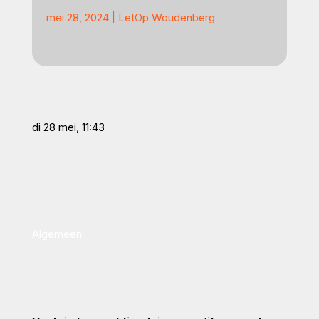
mei 28, 2024
|
LetOp Woudenberg
di 28 mei, 11:43
Algemeen