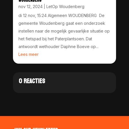
WOUDENBERG
nov 12, 2024
|
LetOp Woudenberg
di 12 nov, 15:24 Algemeen WOUDENBERG De
gemeente Woudenberg gaat een onderzoek
instellen naar de mogelijk gevaarlijke situatie op
het fietspad bij het Paterplantsoen. Dat
antwoordt wethouder Daphne Boeve op...
Lees meer
0 REACTIES