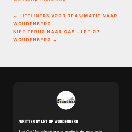
←
LIFELINER3 VOOR REANIMATIE NAAR
WOUDENBERG
NIET TERUG NAAR GAS - LET OP
WOUDENBERG
→
WRITTEN BY LET OP WOUDENBERG
Let Op Woudenberg is gratis huis-aan-huis-