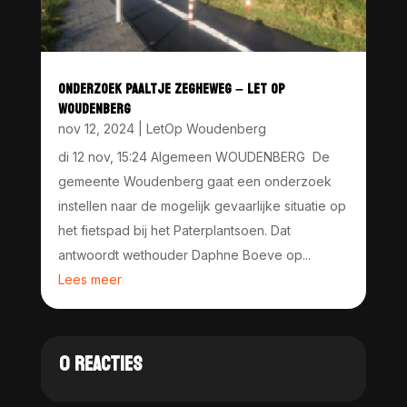
ONDERZOEK PAALTJE ZEGHEWEG – LET OP
WOUDENBERG
nov 12, 2024
|
LetOp Woudenberg
di 12 nov, 15:24 Algemeen WOUDENBERG De
gemeente Woudenberg gaat een onderzoek
instellen naar de mogelijk gevaarlijke situatie op
het fietspad bij het Paterplantsoen. Dat
antwoordt wethouder Daphne Boeve op...
Lees meer
0 REACTIES