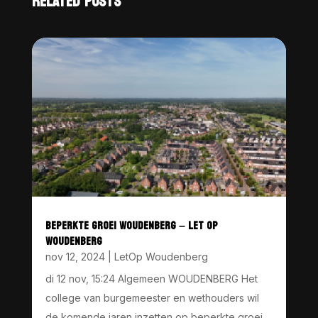
RELATED POSTS
BEPERKTE GROEI WOUDENBERG – LET OP
WOUDENBERG
nov 12, 2024
|
LetOp Woudenberg
di 12 nov, 15:24 Algemeen WOUDENBERG Het
college van burgemeester en wethouders wil
de komende jaren inzetten op beperkte groei