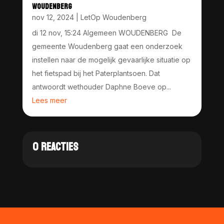
WOUDENBERG
nov 12, 2024
|
LetOp Woudenberg
di 12 nov, 15:24 Algemeen WOUDENBERG De
gemeente Woudenberg gaat een onderzoek
instellen naar de mogelijk gevaarlijke situatie op
het fietspad bij het Paterplantsoen. Dat
antwoordt wethouder Daphne Boeve op...
Lees meer
0 REACTIES