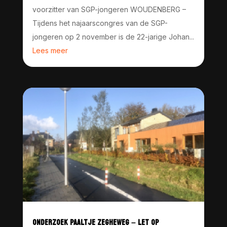
voorzitter van SGP-jongeren WOUDENBERG –
Tijdens het najaarscongres van de SGP-
jongeren op 2 november is de 22-jarige Johan...
Lees meer
ONDERZOEK PAALTJE ZEGHEWEG – LET OP