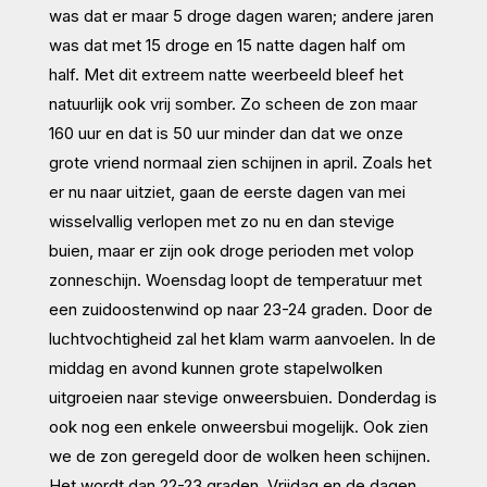
was dat er maar 5 droge dagen waren; andere jaren
was dat met 15 droge en 15 natte dagen half om
half. Met dit extreem natte weerbeeld bleef het
natuurlijk ook vrij somber. Zo scheen de zon maar
160 uur en dat is 50 uur minder dan dat we onze
grote vriend normaal zien schijnen in april. Zoals het
er nu naar uitziet, gaan de eerste dagen van mei
wisselvallig verlopen met zo nu en dan stevige
buien, maar er zijn ook droge perioden met volop
zonneschijn. Woensdag loopt de temperatuur met
een zuidoostenwind op naar 23-24 graden. Door de
luchtvochtigheid zal het klam warm aanvoelen. In de
middag en avond kunnen grote stapelwolken
uitgroeien naar stevige onweersbuien. Donderdag is
ook nog een enkele onweersbui mogelijk. Ook zien
we de zon geregeld door de wolken heen schijnen.
Het wordt dan 22-23 graden. Vrijdag en de dagen